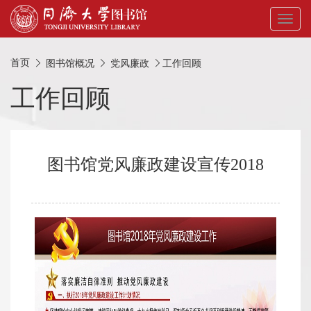
Toggl
naviga
首页
图书馆概况
党风廉政
工作回顾
工作回顾
图书馆党风廉政建设宣传2018