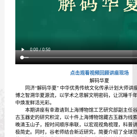
点击观看视频回顾讲座现场
解码华夏
同济“解码华夏” 中华优秀传统文化传承计划大师讲
博之智溯华夏源流，以学术之思解文明密码，让沉睡千
中焕发鲜活光彩。
本期讲座有幸邀请到上海博物馆工艺研究部副主任
古玉器史的研究积淀，以十件上海博物馆藏古玉器为线索，
晚清玉山子，按时间顺序串联，以宏观视角梳理，科普
极简史。同时，谷老师结合新近研究，简要介绍了全球