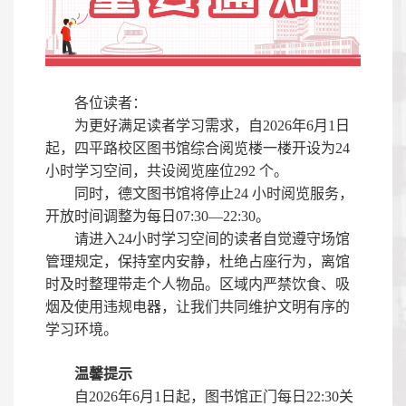
各位读者：
为更好满足读者学习需求，自
2026
年
6
月
1
日
起，四平路校区图书馆综合阅览楼一楼开设为
24
小时学习空间，共设阅览座位
292
个。
同时，德文图书馆将停止
24
小时阅览服务，
开放时间调整为每日
07:30—22:30
。
请进入
24
小时学习空间的读者自觉遵守场馆
管理规定，保持室内安静，杜绝占座行为，离馆
时及时整理带走个人物品。区域内严禁饮食、吸
烟及使用违规电器，让我们共同维护文明有序的
学习环境。
温馨提示
自
2026
年
6
月
1
日起，图书馆正门每日
22:30
关