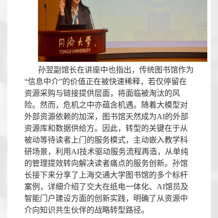
孙翌副馆长在讲座中也指出，传统图书馆作为
“信息中介”的价值正在被快速稀释，若仅停留在
资源采购与链接提供层面，将面临被淘汰的风
险。然而，危机之中亦蕴含机遇。随着大模型对
外部资源依赖的加深，图书馆天然成为
AI
的外部
资源库和数据供给方。因此，转型的关键在于从
被动等待读者上门的服务模式，主动嵌入教学科
研场景，利用
AI
技术驱动服务流程再造，从单纯
的管理提效转向解决读者痛点的服务创新。孙馆
长接下来分享了上海交通大学图书馆的多个标杆
案例，详细介绍了交大在纸电一体化、
AI
馆员及
智能门户建设方面的创新实践，明确了从资源中
介向知识共生伙伴的战略转型路径。