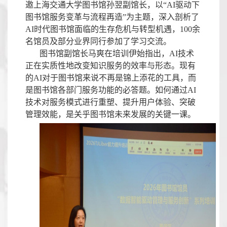
邀上海交通大学图书馆孙翌副馆长，以“
AI
驱动下
图书馆服务变革与流程再造”为主题，深入剖析了
AI
时代图书馆面临的生存危机与转型机遇，
100
余
名馆员及部分业界同行参加了学习交流。
图书馆副馆长马爽在培训伊始指出，
AI
技术
正在实质性地改变知识服务的效率与形态。现有
的
AI
对于图书馆来说不再是锦上添花的工具，而
是图书馆各部门服务功能的必答题。如何通过
AI
技术对服务模式进行重塑、提升用户体验、突破
管理效能，是关乎图书馆未来发展的关键一课。