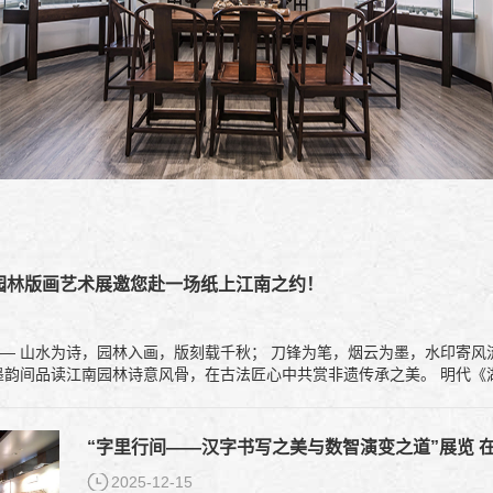
园林版画艺术展邀您赴一场纸上江南之约！
‘行走的江南园
林’版画艺术展”，带您于刀
“字里行间——汉字书写之美与数智演变之道”展览 
2025-12-15