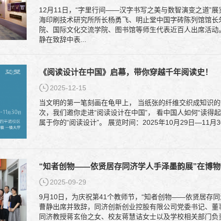
12月11日，“字里行间——汉字书写之美与数智演变之道”
海印刷技术研究所所长杨勇飞、明止堂中国字砖陈列馆馆长
院、国际文化交流学院、图书馆等师生代表近百人出席活动。
静在致辞中表...
《阅读设计在中国》启幕，带你穿越千年阅读史！
2025-12-15
当文明的第一笔刻画在龟甲上， 当纸张的纤维交织成知识的
次，我们邀你走进“阅读设计在中国”， 看中国人如何“读得起”、
属于你的“阅读设计”。 展览时间：2025年10月29日—1
“知者创物——依贤居存同济学人手泽墨韵展”在博
2025-09-29
9月10日，为庆祝第41个教师节，“知者创物——依贤居存
曹静出席并致辞，同济创新创业控股有限公司党委书记、董
同济教授蒋玄佁之女、校友蒋慧诘女士以及学校相关部门负