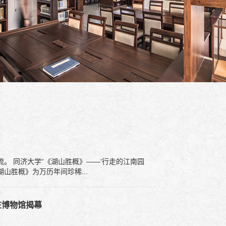
刻墨韵间品读江南园林诗意风骨，在古法匠心中共赏非遗传承之美。 明代《湖山胜概》为万历年间珍稀...
在博物馆揭幕