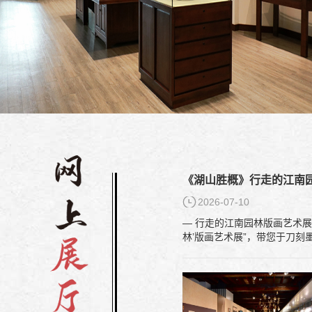
《湖山胜概》行走的江南
2026-07-10
— 行走的江南园林版画艺术展— 山水为诗，园林入画，版刻载千秋； 刀锋为笔，烟云为墨，水印寄风流。 同济大学“《湖山胜概》——