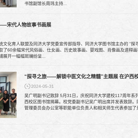
书馆副馆长周玮主持...
——宋代人物故事书画展
统文化育人联盟及同济大学党委宣传部指导、同济大学图书馆主办的 “探
取了60余幅宋代风俗画、仕女画、历史故事画、婴戏图、肖像画及道释
展开一幅幅斑斓纷呈...
“探寻之旅——解锁中医文化之精髓”主题展 在沪西
2024-05-31
吴广明副书记致辞 5月31日，庆祝同济大学建校117周年系列主题展之“探寻之旅——解锁中医文化之精髓”在沪
西校区图书馆揭幕。校党委副书记吴广明出席并发表致辞。