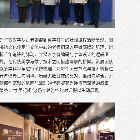
为了将汉字从古老刻痕到数字符号的壮阔旅程清晰呈现，图
书馆文化传承与交流中心的老师们深入甲骨简牍的肌理，辨
析千年笔锋的脉动，并潜入字符编码与字体设计的逻辑深
处，在传统美学与数字技术之间搭建理解的桥梁。策展团队
以多学科视角进行系统梳理，对每个历史节点与技术转折进
行严谨考证与阐释。历经无数日夜的比对、推敲与整合，方
使那些沉默的笔画与流动的代码凝聚为连贯而深邃的叙事，
最终让“字里行间”这场穿越时空的对话得以生动展现。