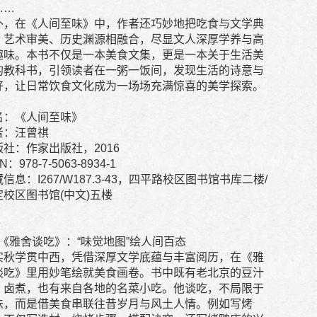
……
外，在《人间至味》中，作者还巧妙地把吃食与文学典
、艺术审美、历史渊源相融合，尽显文人深厚学养与高
趣味。本书不仅是一本美食文集，更是一本关于生活美
的教科书，引领读者在一粥一饭间，发现生活的诗意与
好，让日常饮食文化成为一场场充满惊喜的美学探索。
名：《人间至味》
者：汪曾祺
版社：作家出版社，2016
N：978-7-5063-8934-1
信息：I267/W187.3-43，四平路校区图书馆书库二楼/
定校区图书馆(中文)五楼
. 《雅舍谈吃》：“味觉地图”绘人间百态
实秋学贯中西，凭借深厚文学底蕴与丰富阅历，在《雅
谈吃》里用妙笔绘就美食画卷。书中既有老北京的豆汁
、卤煮，也有来自各地的名菜小吃。他谈吃，不局限于
味，而是借美食串联往昔岁月与风土人情。例如写烤