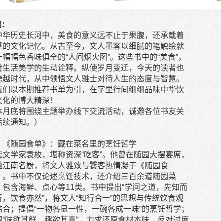
绍：
中华历史长河中，美食的意义远不止于果腹，还承载着
厚的文化记忆。从古至今，文人墨客以细腻的笔触绘就
一幅幅色香味俱全的“人间烟火图”。这些书中的“美食”，
对生活美学的生动诠释。纵使岁月变迁，今天的读者也
跨越时代，从中领悟文人雅士对待人生的态度与智慧。
我们以本期推荐书单为引，在字里行间细细品味中华饮
文化的博大精深！
本月底将围绕主题举办线下交流活动，诚邀各位书友关
后续通知。）
、《随园食单》：藏在菜名里的烹饪哲学
代文学家袁枚，堪称资深“吃客”。他曾在随园大摆宴席，
邀江南名厨，将文人雅致与饕客热情凝于《随园食
》。书中不仅论述烹饪技术，还介绍三百余道随园菜
，包含海鲜、点心等11类。书中提出“学问之道，先知而
行，饮食亦然”，将文人“知行合一”的思想与传统饮食观
结合；提倡“一物各显一性，一碗各成一味”的烹饪哲学；
调“味欲其鲜，趣欲其真”，力求还原食材本味，反对过度