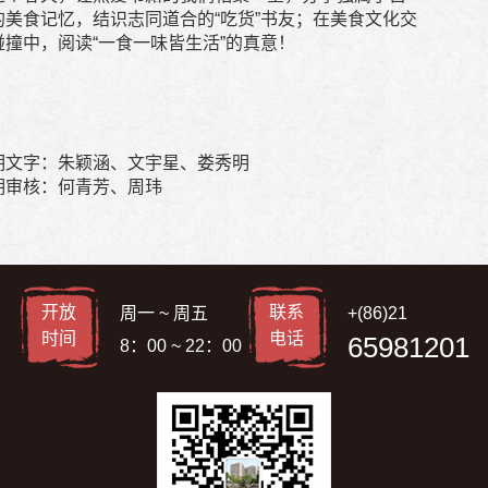
的美食记忆，结识志同道合的“吃货”书友；在美食文化交
碰撞中，阅读“一食一味皆生活”的真意！
期文字：朱颖涵、文宇星、娄秀明
期审核：何青芳、周玮
开放
联系
周一 ~ 周五
+(86)21
时间
电话
65981201
8：00 ~ 22：00