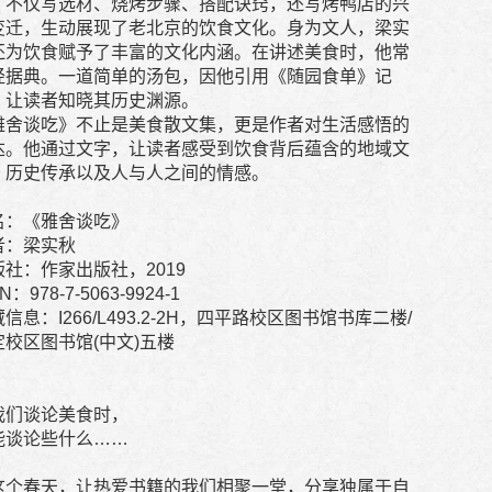
，不仅写选材、烧烤步骤、搭配诀窍，还写烤鸭店的兴
变迁，生动展现了老北京的饮食文化。身为文人，梁实
还为饮食赋予了丰富的文化内涵。在讲述美食时，他常
经据典。一道简单的汤包，因他引用《随园食单》记
，让读者知晓其历史渊源。
雅舍谈吃》不止是美食散文集，更是作者对生活感悟的
达。他通过文字，让读者感受到饮食背后蕴含的地域文
、历史传承以及人与人之间的情感。
名：《雅舍谈吃》
者：梁实秋
版社：作家出版社，2019
N：978-7-5063-9924-1
信息：I266/L493.2-2H，四平路校区图书馆书库二楼/
定校区图书馆(中文)五楼
我们谈论美食时，
能谈论些什么……
这个春天，让热爱书籍的我们相聚一堂，分享独属于自