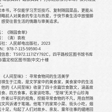
工。
读本书，不仅能学习烹饪技巧、复制随园菜品，更能从
领略前人对美食的专注与热爱，于快节奏生活中放慢脚
，感受往昔生活的情趣与审美追求。
名：《随园食单》
者：（清）袁枚
版社：人民邮电出版社，2023
N：978-7-115-59590-4
信息：TS972.117/ZY792C，四平路校区图书馆书库
楼/嘉定校区图书馆(中文)十楼
、《人间至味》：寻常食物间的生活美学
曾祺生于江南，是文学家中的美食家，美食家中的生活
。他的《人间至味》收录了四十余篇饮食散文，涵盖故
美食、四方食事，名家谈吃等。 “至味”无关于山珍海
，作者以平民的视角，挖掘寻常食物的不凡，用自然随
的文风诉诸于笔端。他笔下的家常小菜、街头小吃，烟
气十足，勾起了人们对故乡、亲友、童年往事的缱绻回