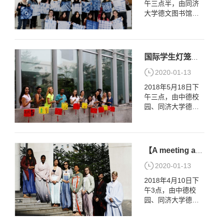
午三点半，由同济
欧亚等地区的国际
大学德文图书馆、
学生介绍、展示戏
同济大学营造社、
曲之美，大家共同
中德之窗联合举办
探讨了不同戏剧体
的国际学生布艺印
系美学理念的不
染体验活动，在德
同，一起穿着体验
国际学生灯笼制作体验活动回顾
文图书馆一楼大厅
了水袖、折扇、拂
顺利展开。 活动上
2020-01-13
尘云帚等戏曲用
营造社的同学耐心
品……并欣赏了
2018年5月18日下
的向来自德国、意
简...
午三点，由中德校
大利、韩国、俄罗
园、同济大学德文
斯等多个国家的国
图书馆、同济大学
际学生们介绍了中
汉服社联合举办的
国古老布艺印染—
国际学生灯笼制作
蓝染，并详细讲
体验活动，在德文
解、教授了同学们
【A meeting across cultures】国际学生汉服体验活动在德文图书馆成功举办
图书馆一楼大厅顺
基础布艺印染的方
利展开。本次活动
2020-01-13
法步骤。活动中
邀请了同济大学辟
同...
2018年4月10日下
雍汉服社的同学协
午3点，由中德校
助国际学生们体验
园、同济大学德文
传统中式灯笼的制
图书馆、同济大学
作过程。 活动伊