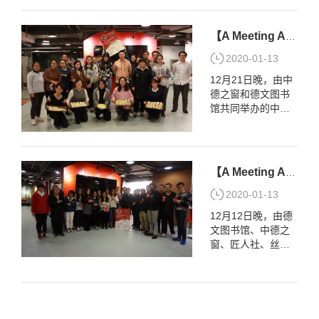
汉服社联合举办的
始，德文图书馆工
国际学生汉服体验
作人员首先讲解了
活动，在德文图书
灯笼的制作过程，
【A Meeting Across Cultures】中德饮食鉴赏活动举行
馆一楼大厅顺利展
之后国际学生亲身
开。为加强优秀中
2020-01-13
体验了灯笼的...
华传统文化的传
12月21日晚，由中
播，促进国际文化
德之窗和德文图书
的交流融合，活动
馆共同举办的中德
邀请到同济大学汉
饮食文化鉴赏活动
服社的同学，为广
在中德联合创新实
大国际学生讲述中
验室（CDI）举行。
国传统服饰—“汉
中国学生与留学生
服”。 图1 活动上，
【A Meeting Across Cultures】留学生纸艺文化体验活动成功举行
们齐聚一堂，共同
汉服社同学首先英
制作中式饺子与德
2020-01-13
文讲...
式煎饼，了解中国
12月12日晚，由德
传统节日“冬至”与中
文图书馆、中德之
德饮食文化。 本次
窗、匠人社、丝缘
活动首先以“I love
坊共同主办的纸艺
you”& “Shame on
文化体验活动在欢
you”的热场游戏拉
乐融洽的氛围中成
开序...
功举行。中外同学
齐聚一堂，用自己