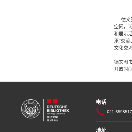
德文
空间，
和展示
承“交
文化交
德文图书
开放时间
电话
021-659851
地址