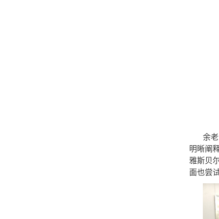
余老
明晰阐
雅斯贝
面也尝