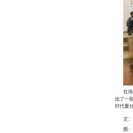
在场
出了一
时代要
文：
图：