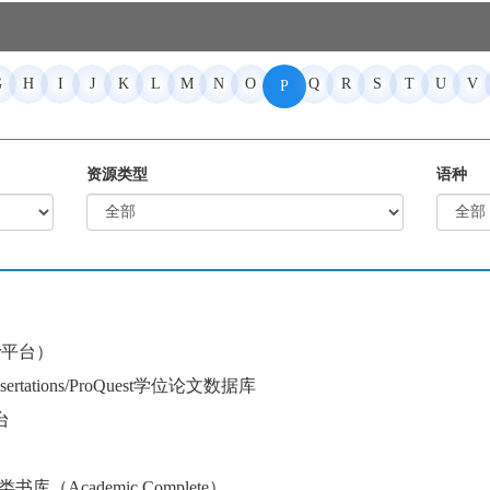
G
H
I
J
K
L
M
N
O
Q
R
S
T
U
V
P
资源类型
语种
ger平台）
 Dissertations/ProQuest学位论文数据库
台
学术类书库（Academic Complete）